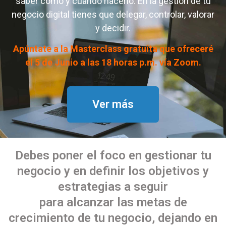
saber cómo y cuándo hacerlo. En la gestión de tu
negocio digital tienes que delegar, controlar, valorar
y decidir.
Apúntate a la Masterclass gratuita que ofreceré
el 5 de Junio a las 18 horas p.m. vía Zoom.
Ver más
Debes poner el foco en gestionar tu
negocio y en definir los objetivos y
estrategias a seguir
para alcanzar las metas de
crecimiento de tu negocio, dejando en