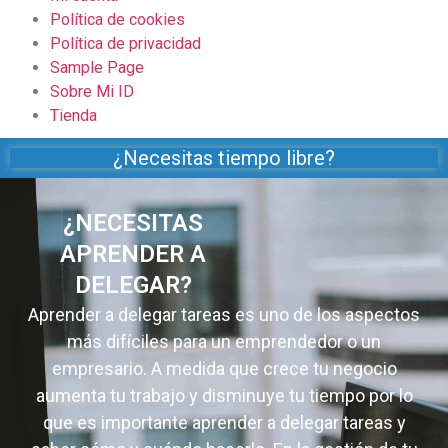
Política de cookies
Política de privacidad
Sample Page
Sobre Mi ID
Tienda
¿Necesitas tiempo libre?
¿NECESITAS
APRENDER A
DELEGAR?
Aprender a delegar tareas es uno de los aspectos
más difíciles para un emprendedor o un
empresario. A medida que crece tu negocio
aumenta tu trabajo y disminuye tu tiempo por lo
que es importante aprender a delegar tareas y